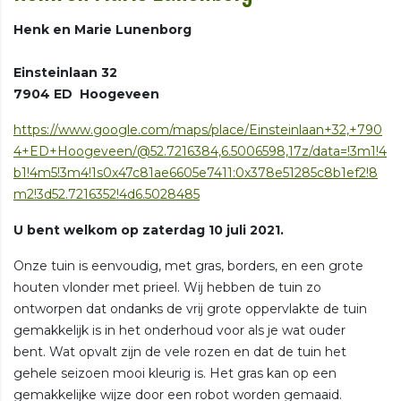
Henk en Marie Lunenborg
Einsteinlaan 32
7904 ED Hoogeveen
https://www.google.com/maps/place/Einsteinlaan+32,+790
4+ED+Hoogeveen/@52.7216384,6.5006598,17z/data=!3m1!4
b1!4m5!3m4!1s0x47c81ae6605e7411:0x378e51285c8b1ef2!8
m2!3d52.7216352!4d6.5028485
U bent welkom op zaterdag 10 juli 2021.
Onze tuin is eenvoudig, met gras, borders, en een grote
houten vlonder met prieel. Wij hebben de tuin zo
ontworpen dat ondanks de vrij grote oppervlakte de tuin
gemakkelijk is in het onderhoud voor als je wat ouder
bent. Wat opvalt zijn de vele rozen en dat de tuin het
gehele seizoen mooi kleurig is. Het gras kan op een
gemakkelijke wijze door een robot worden gemaaid.