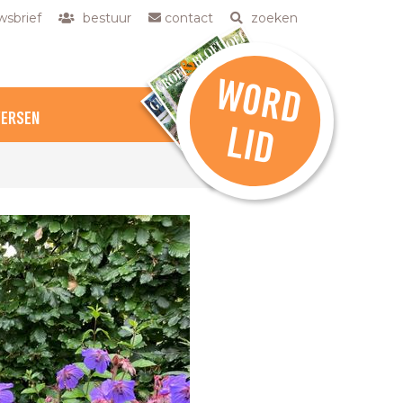
sbrief
bestuur
contact
zoeken
W
O
R
D
VERSEN
L
ID