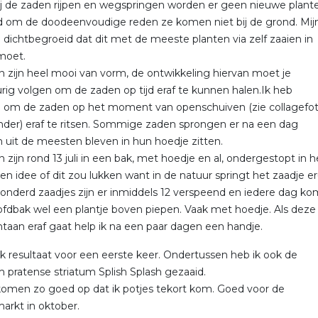
mij de zaden rijpen en wegspringen worden er geen nieuwe plant
 om de doodeenvoudige reden ze komen niet bij de grond. Mij
zo dichtbegroeid dat dit met de meeste planten via zelf zaaien in
moet.
 zijn heel mooi van vorm, de ontwikkeling hiervan moet je
ig volgen om de zaden op tijd eraf te kunnen halen.Ik heb
 om de zaden op het moment van openschuiven (zie collagefo
nder) eraf te ritsen. Sommige zaden sprongen er na een dag
 uit de meesten bleven in hun hoedje zitten.
 zijn rond 13 juli in een bak, met hoedje en al, ondergestopt in h
en idee of dit zou lukken want in de natuur springt het zaadje eru
onderd zaadjes zijn er inmiddels 12 verspeend en iedere dag ko
ofdbak wel een plantje boven piepen. Vaak met hoedje. Als deze
ntaan eraf gaat help ik na een paar dagen een handje.
 resultaat voor een eerste keer. Ondertussen heb ik ook de
 pratense striatum Splish Splash gezaaid.
omen zo goed op dat ik potjes tekort kom. Goed voor de
arkt in oktober.