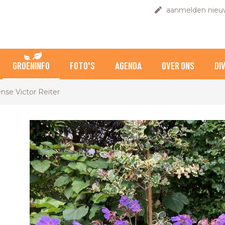
aanmelden nieuw
GROENINFO
FOTO'S
AGENDA
OVER ONS
DI
nse Victor Reiter