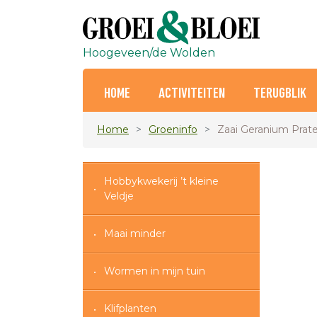
Hoogeveen/de Wolden
HOME
ACTIVITEITEN
TERUGBLIK
Home
Groeninfo
Zaai Geranium Prate
Hobbykwekerij ’t kleine
Veldje
Maai minder
Wormen in mijn tuin
Klifplanten