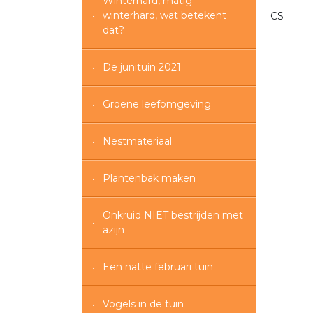
Winterhard, matig
winterhard, wat betekent
CS
dat?
De junituin 2021
Groene leefomgeving
Nestmateriaal
Plantenbak maken
Onkruid NIET bestrijden met
azijn
Een natte februari tuin
Vogels in de tuin