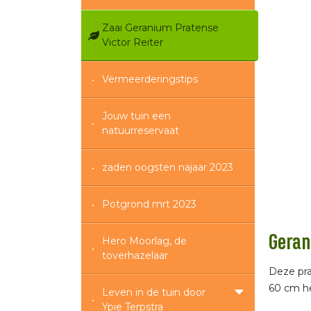
Zaai Geranium Pratense
Victor Reiter
Vermeerderingstips
Jouw tuin een
natuurreservaat
zaden oogsten najaar 2023
Potgrond mrt 2023
Geran
Hero Moorlag, de
toverhazelaar
Deze pr
60 cm he
Leven in de tuin door
Ypie Terpstra