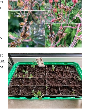
en
n
to
et
it.
mt