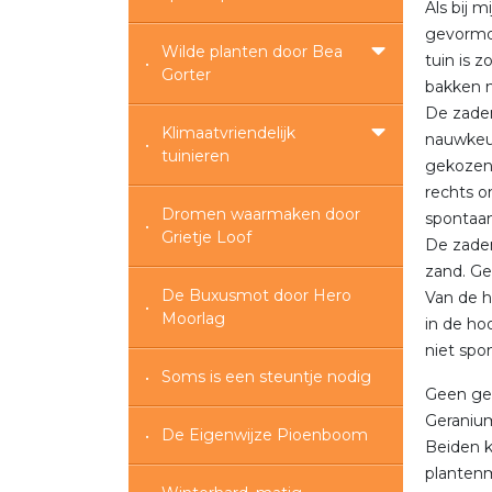
Als bij 
gevormd
Wilde planten door Bea
tuin is 
Gorter
bakken 
De zaden
Klimaatvriendelijk
nauwkeur
tuinieren
gekozen
rechts o
Dromen waarmaken door
spontaan
Grietje Loof
De zaden
zand. Ge
De Buxusmot door Hero
Van de h
Moorlag
in de ho
niet spo
Soms is een steuntje nodig
Geen gek
Geranium
De Eigenwijze Pioenboom
Beiden k
plantenm