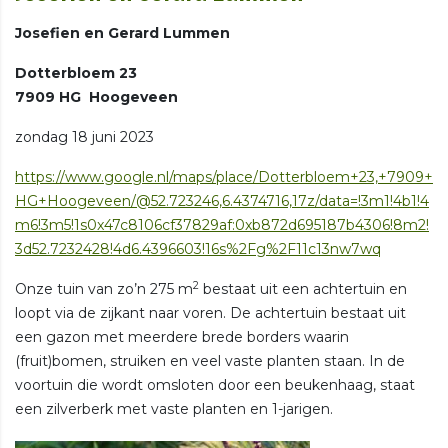
Josefien en Gerard Lummen
Dotterbloem 23
7909 HG Hoogeveen
zondag 18 juni 2023
https://www.google.nl/maps/place/Dotterbloem+23,+7909+
HG+Hoogeveen/@52.723246,6.4374716,17z/data=!3m1!4b1!4
m6!3m5!1s0x47c8106cf37829af:0xb872d695187b4306!8m2!
3d52.7232428!4d6.4396603!16s%2Fg%2F11c13nw7wq
2
Onze tuin van zo’n 275 m
bestaat uit een achtertuin en
loopt via de zijkant naar voren. De achtertuin bestaat uit
een gazon met meerdere brede borders waarin
(fruit)bomen, struiken en veel vaste planten staan. In de
voortuin die wordt omsloten door een beukenhaag, staat
een zilverberk met vaste planten en 1-jarigen.