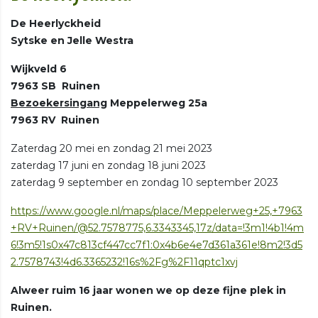
De Heerlyckheid
Sytske en Jelle Westra
Wijkveld 6
7963 SB Ruinen
Bezoekersingang
Meppelerweg 25a
7963 RV Ruinen
Zaterdag 20 mei en zondag 21 mei 2023
zaterdag 17 juni en zondag 18 juni 2023
zaterdag 9 september en zondag 10 september 2023
https://www.google.nl/maps/place/Meppelerweg+25,+7963
+RV+Ruinen/@52.7578775,6.3343345,17z/data=!3m1!4b1!4m
6!3m5!1s0x47c813cf447cc7f1:0x4b6e4e7d361a361e!8m2!3d5
2.7578743!4d6.3365232!16s%2Fg%2F11qptc1xvj
Alweer ruim 16 jaar wonen we op deze fijne plek in
Ruinen.