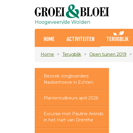
Hoogeveen/de Wolden
HOME
ACTIVITEITEN
TERUGBLIK
Home
Terugblik
Open tuinen 2019
Bezoek zorgboerderij
Naoberhoeve in Echten.
Plantenruilbeurs april 2026
Excursie met Pauline Arends
in het Hart van Drenthe