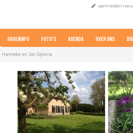
aanmelden nieuw
GROENINFO
FOTO'S
AGENDA
OVER ONS
DI
Hanneke en Jan Sijtsma