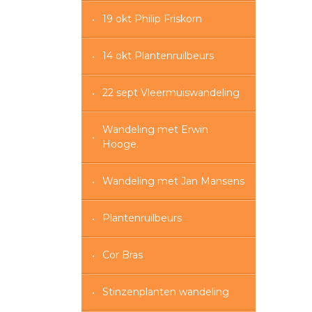
19 okt Philip Friskorn
14 okt Plantenruilbeurs
22 sept Vleermuiswandeling
Wandeling met Erwin
Hooge.
Wandeling met Jan Mansens
Plantenruilbeurs
Cor Bras
Stinzenplanten wandeling