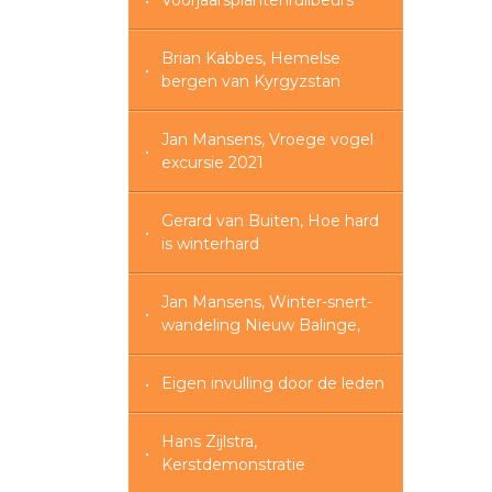
Voorjaarsplantenruilbeurs
Brian Kabbes, Hemelse
bergen van Kyrgyzstan
Jan Mansens, Vroege vogel
excursie 2021
Gerard van Buiten, Hoe hard
is winterhard
Jan Mansens, Winter-snert-
wandeling Nieuw Balinge,
Eigen invulling door de leden
Hans Zijlstra,
Kerstdemonstratie