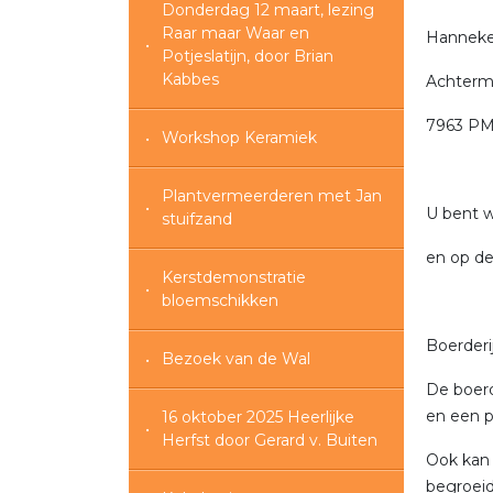
Donderdag 12 maart, lezing
Raar maar Waar en
Hanneke
Potjeslatijn, door Brian
Kabbes
Achterm
7963 PM
Workshop Keramiek
Plantvermeerderen met Jan
U bent 
stuifzand
en op de
Kerstdemonstratie
bloemschikken
Boerderi
Bezoek van de Wal
De boerd
en een p
16 oktober 2025 Heerlijke
Herfst door Gerard v. Buiten
Ook kan 
begroeid