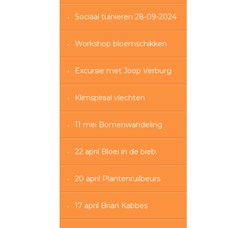
Sociaal tuinieren 28-09-2024
Workshop bloemschikken
Excursie met Joop Verburg
Klimspiraal vlechten
11 mei Bomenwandeling
22 april Bloei in de bieb.
20 april Plantenruilbeurs
17 april Brian Kabbes