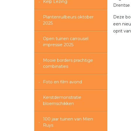
Kelp Lezing
Drentse 
Plantenruilbeurs oktober
Deze boe
2025
een nieu
oprit va
Open tuinen carrousel
impressie 2025
Mooie borders prachtige
combinaties
Foto en film avond
Kerstdemonstratie
bloemschikken
100 jaar tuinen van Mien
Ruys