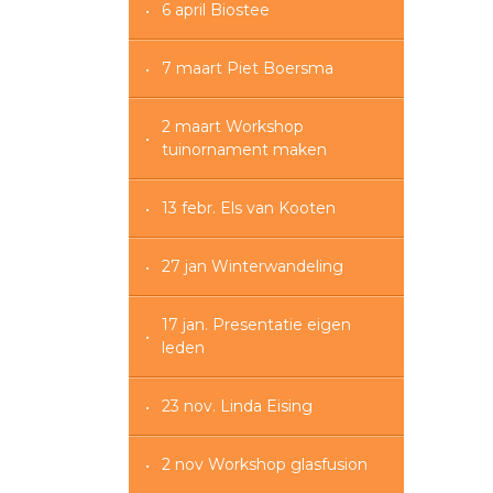
6 april Biostee
7 maart Piet Boersma
2 maart Workshop
tuinornament maken
13 febr. Els van Kooten
27 jan Winterwandeling
17 jan. Presentatie eigen
leden
23 nov. Linda Eising
2 nov Workshop glasfusion