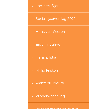
Lambert Sijens
Sociaal jaarverslag 2022
Hans van Wieren
Eigen invulling
Hans Zijlstra
Philip Friskorn
Plantenruilbeurs
Vlinderwandeling