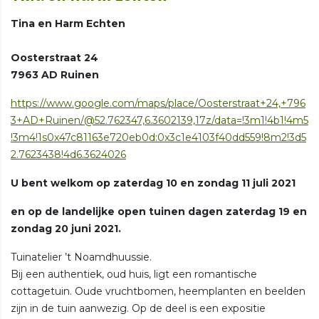
Tina en Harm Echten
Oosterstraat 24
7963 AD Ruinen
https://www.google.com/maps/place/Oosterstraat+24,+796
3+AD+Ruinen/@52.762347,6.3602139,17z/data=!3m1!4b1!4m5
!3m4!1s0x47c81163e720eb0d:0x3c1e4103f40dd559!8m2!3d5
2.7623438!4d6.3624026
U bent welkom op zaterdag 10 en zondag 11 juli 2021
en op de landelijke open tuinen dagen zaterdag 19 en
zondag 20 juni 2021.
Tuinatelier ’t Noamdhuussie.
Bij een authentiek, oud huis, ligt een romantische
cottagetuin. Oude vruchtbomen, heemplanten en beelden
zijn in de tuin aanwezig. Op de deel is een expositie