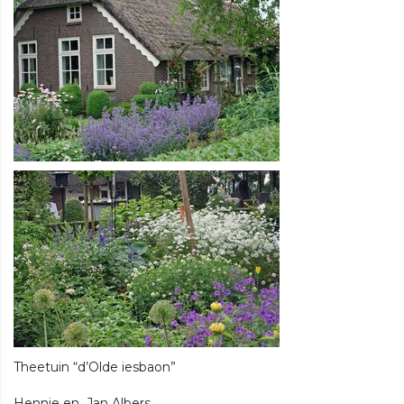
Theetuin “d’Olde iesbaon”
Hennie en Jan Albers,