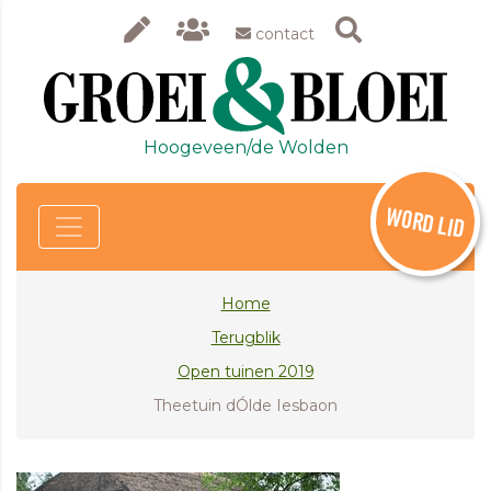
contact
Hoogeveen/de Wolden
WORD LID
Home
Terugblik
Open tuinen 2019
Theetuin dÓlde Iesbaon