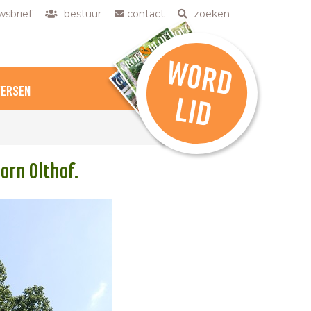
sbrief
bestuur
contact
zoeken
W
O
R
D
VERSEN
L
ID
rn Olthof.