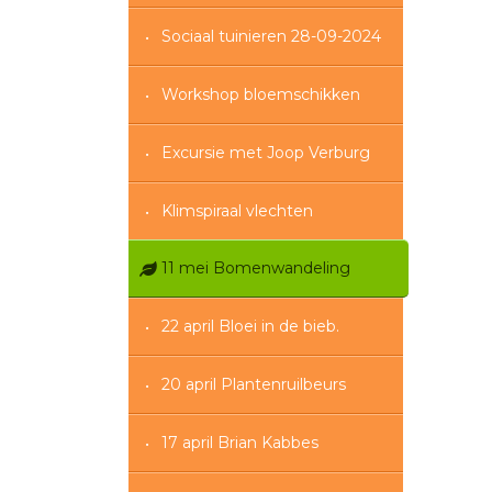
Sociaal tuinieren 28-09-2024
Workshop bloemschikken
Excursie met Joop Verburg
Klimspiraal vlechten
11 mei Bomenwandeling
22 april Bloei in de bieb.
20 april Plantenruilbeurs
17 april Brian Kabbes