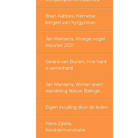
Brian Kabbes, Hemelse
bergen van Kyrgyzstan
Jan Mansens, Vroege vogel
excursie 2021
Gerard van Buiten, Hoe hard
is winterhard
Jan Mansens, Winter-snert-
wandeling Nieuw Balinge,
Eigen invulling door de leden
Hans Zijlstra,
Kerstdemonstratie