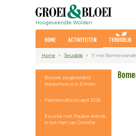
Hoogeveen/de Wolden
HOME
ACTIVITEITEN
TERUGBLIK
Home
Terugblik
11 mei Bomenwande
Bomen
Bezoek zorgboerderij
Naoberhoeve in Echten.
Plantenruilbeurs april 2026
Excursie met Pauline Arends
in het Hart van Drenthe