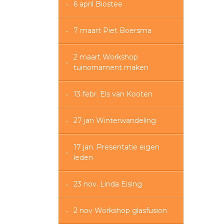
6 april Biostee
7 maart Piet Boersma
2 maart Workshop
tuinornament maken
13 febr. Els van Kooten
27 jan Winterwandeling
17 jan. Presentatie eigen
leden
23 nov. Linda Eising
2 nov Workshop glasfusion