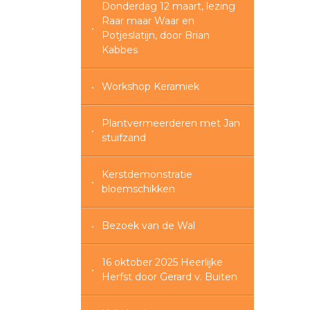
Donderdag 12 maart, lezing
Raar maar Waar en
Potjeslatijn, door Brian
Kabbes
Workshop Keramiek
Plantvermeerderen met Jan
stuifzand
Kerstdemonstratie
bloemschikken
Bezoek van de Wal
16 oktober 2025 Heerlijke
Herfst door Gerard v. Buiten