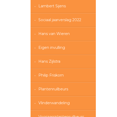
Lambert Sijens
Sociaal jaarverslag 2022
Hans van Wieren
Eigen invulling
Hans Zijlstra
Philip Friskorn
Plantenruilbeurs
Vlinderwandeling
Voorjaarsplantenruilbeurs