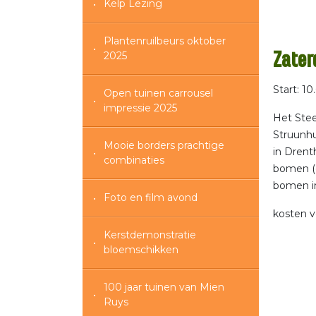
Kelp Lezing
Plantenruilbeurs oktober
2025
Zater
Start: 1
Open tuinen carrousel
impressie 2025
Het Stee
Struunhu
Mooie borders prachtige
in Drent
combinaties
bomen (e
bomen in
Foto en film avond
kosten v
Kerstdemonstratie
bloemschikken
100 jaar tuinen van Mien
Ruys