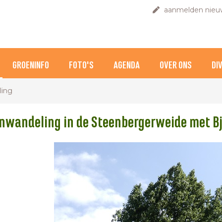
aanmelden nieuw
GROENINFO
FOTO'S
AGENDA
OVER ONS
DI
ling
wandeling in de Steenbergerweide met Bjo