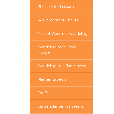
19 okt Philip Friskorn
14 okt Plantenruilbeurs
22 sept Vleermuiswandeling
Wandeling met Erwin
Hooge.
Wandeling met Jan Mansens
Plantenruilbeurs
Cor Bras
Stinzenplanten wandeling