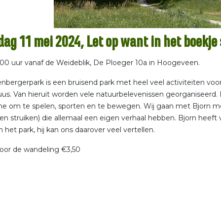
dag 11 mei 2024, Let op want in het boekje 
0.00 uur vanaf de Weideblik, De Ploeger 10a in Hoogeveen.
nbergerpark is een bruisend park met heel veel activiteiten voor
us. Van hieruit worden vele natuurbelevenissen georganiseerd. H
he om te spelen, sporten en te bewegen. Wij gaan met Bjorn me
n struiken) die allemaal een eigen verhaal hebben. Bjorn heeft v
 het park, hij kan ons daarover veel vertellen.
oor de wandeling €3,50