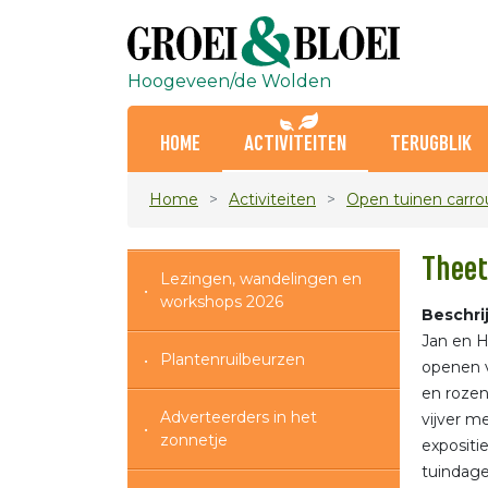
Hoogeveen/de Wolden
HOME
ACTIVITEITEN
TERUGBLIK
Home
Activiteiten
Open tuinen carro
Theet
Lezingen, wandelingen en
workshops 2026
Beschrij
Jan en H
Plantenruilbeurzen
openen v
en rozen
Adverteerders in het
vijver m
zonnetje
expositie
tuindag