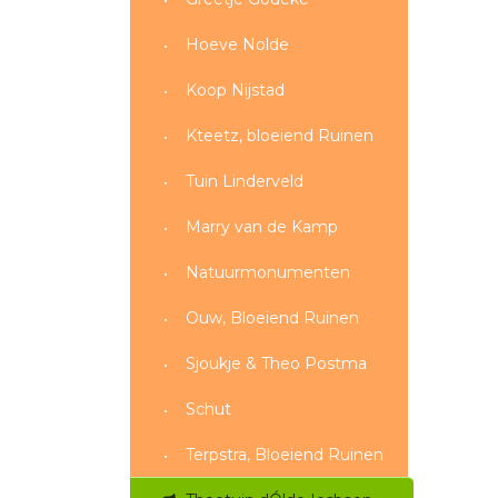
Hoeve Nolde
Koop Nijstad
Kteetz, bloeiend Ruinen
Tuin Linderveld
Marry van de Kamp
Natuurmonumenten
Ouw, Bloeiend Ruinen
Sjoukje & Theo Postma
Schut
Terpstra, Bloeiend Ruinen