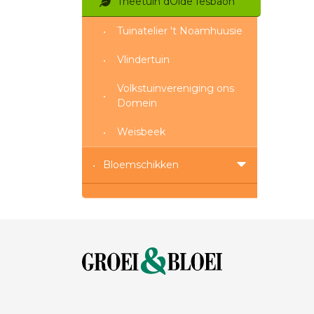
Theetuin dÓlde Iesbaon
Tuinatelier 't Noamhuusie
Vlindertuin
Volkstuinvereniging ons
Domein
Weisbeek
Bloemschikken