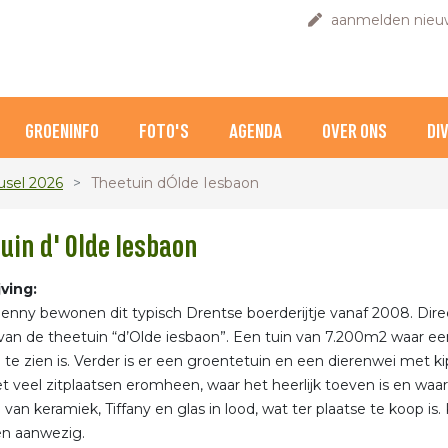
aanmelden nieuw
GROENINFO
FOTO'S
AGENDA
OVER ONS
DI
usel 2026
Theetuin dÓlde Iesbaon
uin d' Olde Iesbaon
ving:
enny bewonen dit typisch Drentse boerderijtje vanaf 2008. Dir
an de theetuin “d’Olde iesbaon”. Een tuin van 7.200m2 waar een
 te zien is. Verder is er een groentetuin en een dierenwei met k
et veel zitplaatsen eromheen, waar het heerlijk toeven is en waar
 van keramiek, Tiffany en glas in lood, wat ter plaatse te koop is.
en aanwezig.