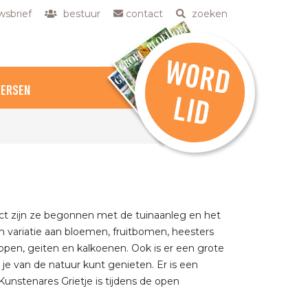
sbrief
bestuur
contact
zoeken
W
O
R
D
VERSEN
L
ID
ect zijn ze begonnen met de tuinaanleg en het
 variatie aan bloemen, fruitbomen, heesters
ippen, geiten en kalkoenen. Ook is er een grote
 je van de natuur kunt genieten. Er is een
 Kunstenares Grietje is tijdens de open