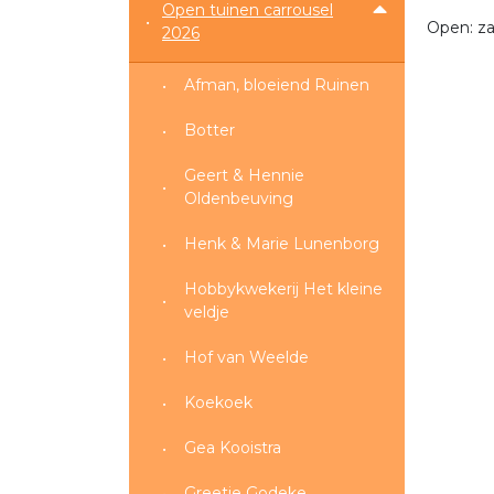
Open tuinen carrousel
Open: za
2026
Afman, bloeiend Ruinen
Botter
Geert & Hennie
Oldenbeuving
Henk & Marie Lunenborg
Hobbykwekerij Het kleine
veldje
Hof van Weelde
Koekoek
Gea Kooistra
Greetje Godeke