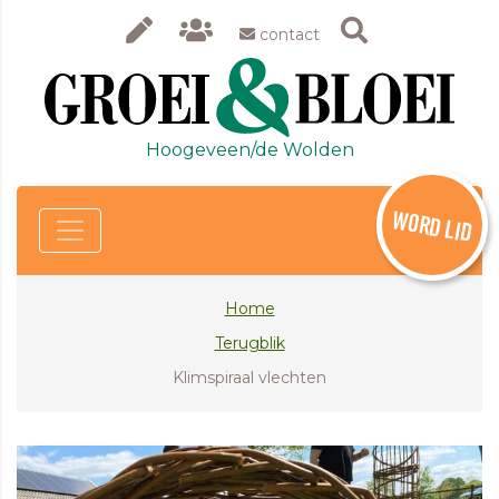
contact
Hoogeveen/de Wolden
WORD LID
Home
Terugblik
Klimspiraal vlechten