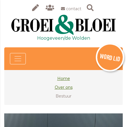
contact
Hoogeveen/de Wolden
WORD LID
Home
Over ons
Bestuur