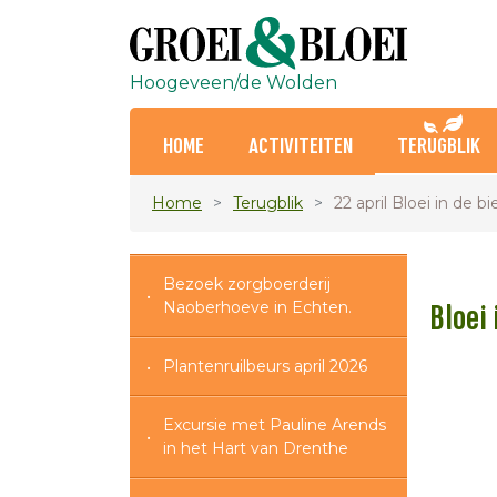
Hoogeveen/de Wolden
HOME
ACTIVITEITEN
TERUGBLIK
Home
Terugblik
22 april Bloei in de bi
Bezoek zorgboerderij
Naoberhoeve in Echten.
Bloei 
Plantenruilbeurs april 2026
Excursie met Pauline Arends
in het Hart van Drenthe