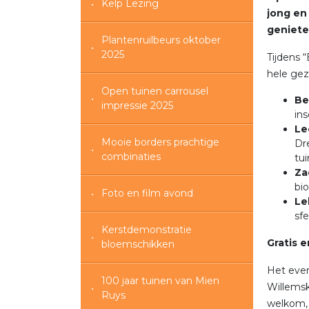
Kelp Lezing
jong en
geniete
Plantenruilbeurs oktober
2025
Tijdens 
hele gez
Open tuinen carrousel
Be
impressie 2025
ins
Le
Mooie borders prachtige
Dr
combinaties
tui
Za
bio
Foto en film avond
Le
sfe
Kerstdemonstratie
Gratis 
bloemschikken
Het even
100 jaar tuinen van Mien
Willemsk
Ruys
welkom, o