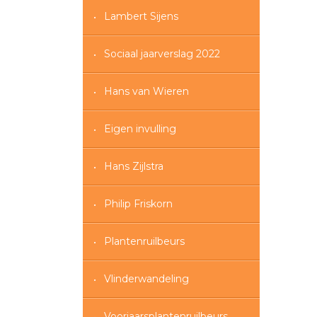
Lambert Sijens
Sociaal jaarverslag 2022
Hans van Wieren
Eigen invulling
Hans Zijlstra
Philip Friskorn
Plantenruilbeurs
Vlinderwandeling
Voorjaarsplantenruilbeurs