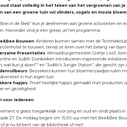
 oud staat volledig in het teken van het vergroenen van je 
n van een groene tuin vol vlinders, vogels en mooie bloem
“Bloei in de Bieb” kun je deelnemen aan groene activiteiten en 
in. Hieronder vind je een greep uit het programma:
e&Bee Bouwen
: Kinderen kunnen samen met de Techniekclu
ectenhotel te bouwen, terwijl ze leren over het belang van bijen
erzame Presentaties
: Klimaatburgemeester Grietje Loof, Jorin
enthe en Judith Duinkerken introduceren inspirerende initiatie
n, wat kun jij doen?” en “Judith’s Jungle Station”, die gericht zi
denruilbeurs
: Bezoekers kunnen hun bloemenzaadjes ruilen me
diversiteit in hun eigen tuin.
kkere hapjes
: Proef heerlijke hapjes gemaakt met producten uit
er en gezelligheid.
en voor iedereen
ement is gratis toegankelijk voor jong en oud en vindt plaats 
ade 27. De middag begint om 15:00 uur met het Bee&Bee Bouwe
f je nu lid bent van de bibliotheek of niet!