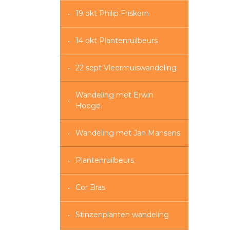
19 okt Philip Friskorn
14 okt Plantenruilbeurs
22 sept Vleermuiswandeling
Wandeling met Erwin
Hooge.
Wandeling met Jan Mansens
Plantenruilbeurs
Cor Bras
Stinzenplanten wandeling