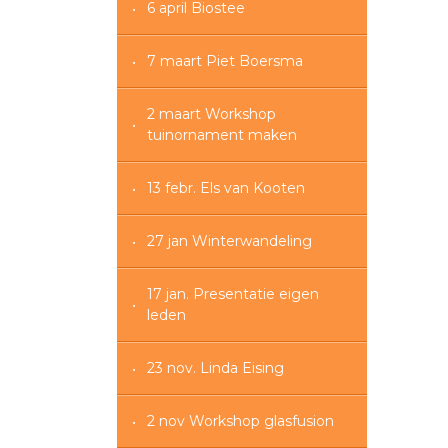
6 april Biostee
7 maart Piet Boersma
2 maart Workshop
tuinornament maken
13 febr. Els van Kooten
27 jan Winterwandeling
17 jan. Presentatie eigen
leden
23 nov. Linda Eising
2 nov Workshop glasfusion