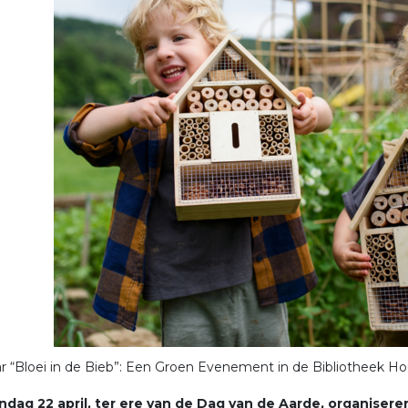
 “Bloei in de Bieb”: Een Groen Evenement in de Bibliotheek 
dag 22 april, ter ere van de Dag van de Aarde, organiseren