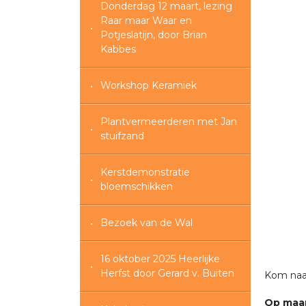
Donderdag 12 maart, lezing
Raar maar Waar en
Potjeslatijn, door Brian
Kabbes
Workshop Keramiek
Plantvermeerderen met Jan
stuifzand
Kerstdemonstratie
bloemschikken
Bezoek van de Wal
16 oktober 2025 Heerlijke
Herfst door Gerard v. Buiten
Kom naar
Op maan