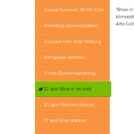
“Bloei i
Sociaal tuinieren 28-09-2024
klimaatb
Alfa-Col
Workshop bloemschikken
Excursie met Joop Verburg
Klimspiraal vlechten
11 mei Bomenwandeling
22 april Bloei in de bieb.
20 april Plantenruilbeurs
17 april Brian Kabbes