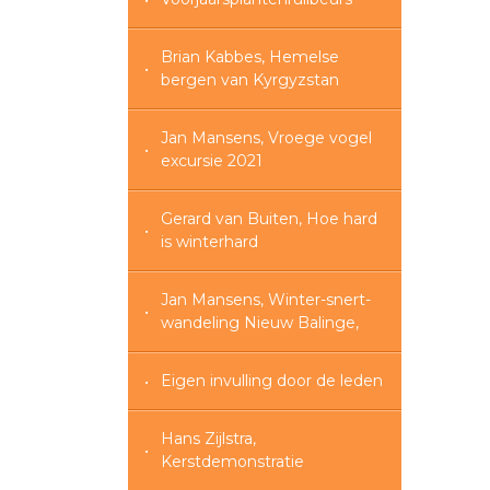
Brian Kabbes, Hemelse
bergen van Kyrgyzstan
Jan Mansens, Vroege vogel
excursie 2021
Gerard van Buiten, Hoe hard
is winterhard
Jan Mansens, Winter-snert-
wandeling Nieuw Balinge,
Eigen invulling door de leden
Hans Zijlstra,
Kerstdemonstratie