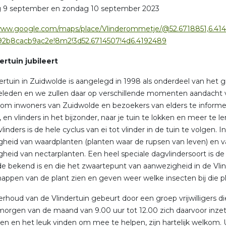
g 9 september en zondag 10 september 2023
/www.google.com/maps/place/Vlinderommetje/@52.6718851,6.414
a92b8cacb9ac2e!8m2!3d52.6714507!4d6.4192489
ertuin jubileert
ertuin in Zuidwolde is aangelegd in 1998 als onderdeel van het g
geleden en we zullen daar op verschillende momenten aandacht 
om inwoners van Zuidwolde en bezoekers van elders te informer
, en vlinders in het bijzonder, naar je tuin te lokken en meer te 
linders is de hele cyclus van ei tot vlinder in de tuin te volgen. 
heid van waardplanten (planten waar de rupsen van leven) en van
heid van nectarplanten. Een heel speciale dagvlindersoort is d
e bekend is en die het zwaartepunt van aanwezigheid in de Vli
appen van de plant zien en geven weer welke insecten bij die plant
rhoud van de Vlindertuin gebeurt door een groep vrijwilligers 
orgen van de maand van 9.00 uur tot 12.00 zich daarvoor inzet
ben en het leuk vinden om mee te helpen, zijn hartelijk welkom. 