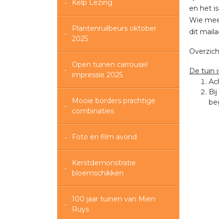
Kelp Lezing
en het i
Wie mee 
Plantenruilbeurs oktober
dit maila
2025
Overzich
Open tuinen carrousel
De tuin 
impressie 2025
Ac
Bi
Mooie borders prachtige
be
combinaties
Foto en film avond
Kerstdemonstratie
bloemschikken
100 jaar tuinen van Mien
Ruys