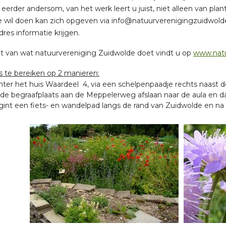
s eerder andersom, van het werk leert u juist, niet alleen van pl
wil doen kan zich opgeven via info@natuurverenigingzuidwolde
dres informatie krijgen.
t van wat natuurvereniging Zuidwolde doet vindt u op
www.natu
is te bereiken op 2 manieren:
hter het huis Waardeel 4, via een schelpenpaadje rechts naast de
j de begraafplaats aan de Meppelerweg afslaan naar de aula en da
gint een fiets- en wandelpad langs de rand van Zuidwolde en na c