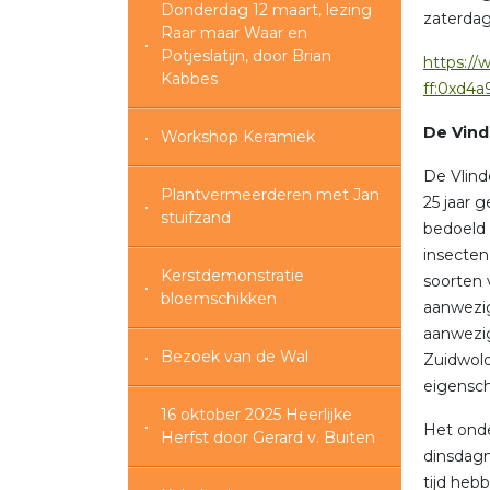
Donderdag 12 maart, lezing
zaterda
Raar maar Waar en
Potjeslatijn, door Brian
https:/
Kabbes
ff:0xd4
De Vind
Workshop Keramiek
De Vlind
Plantvermeerderen met Jan
25 jaar 
stuifzand
bedoeld 
insecten
Kerstdemonstratie
soorten v
bloemschikken
aanwezig
aanwezig
Bezoek van de Wal
Zuidwold
eigensch
16 oktober 2025 Heerlijke
Het onde
Herfst door Gerard v. Buiten
dinsdagm
tijd heb