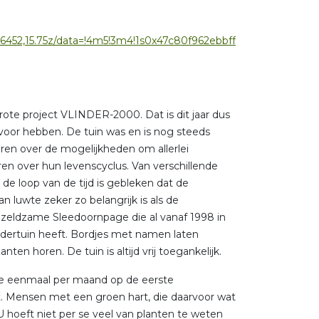
6452,15.75z/data=!4m5!3m4!1s0x47c80f962ebbff
rote project VLINDER-2000. Dat is dit jaar dus
voor hebben. De tuin was en is nog steeds
en over de mogelijkheden om allerlei
leren over hun levenscyclus. Van verschillende
In de loop van de tijd is gebleken dat de
 luwte zeker zo belangrijk is als de
e zeldzame Sleedoornpage die al vanaf 1998 in
ndertuin heeft. Bordjes met namen laten
en horen. De tuin is altijd vrij toegankelijk.
die eenmaal per maand op de eerste
. Mensen met een groen hart, die daarvoor wat
U hoeft niet per se veel van planten te weten