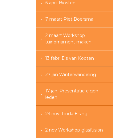
6 april Biostee
7 maart Piet Boersma
2 maart Workshop
tuinornament maken
13 febr. Els van Kooten
27 jan Winterwandeling
17 jan. Presentatie eigen
leden
23 nov. Linda Eising
2 nov Workshop glasfusion