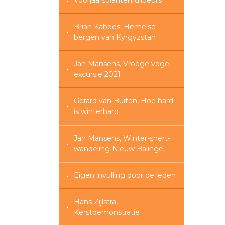
Voorjaarsplantenruilbeurs
Brian Kabbes, Hemelse
bergen van Kyrgyzstan
Jan Mansens, Vroege vogel
excursie 2021
Gerard van Buiten, Hoe hard
is winterhard
Jan Mansens, Winter-snert-
wandeling Nieuw Balinge,
Eigen invulling door de leden
Hans Zijlstra,
Kerstdemonstratie