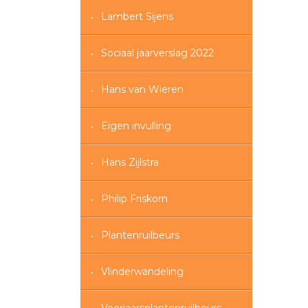
Lambert Sijens
Sociaal jaarverslag 2022
Hans van Wieren
Eigen invulling
Hans Zijlstra
Philip Friskorn
Plantenruilbeurs
Vlinderwandeling