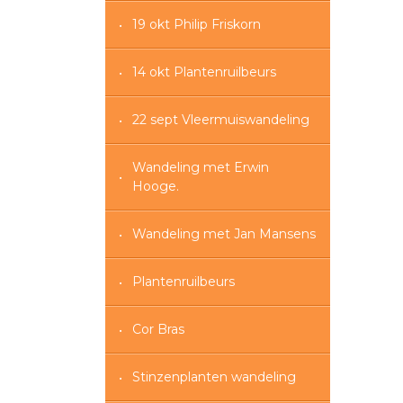
19 okt Philip Friskorn
14 okt Plantenruilbeurs
22 sept Vleermuiswandeling
Wandeling met Erwin
Hooge.
Wandeling met Jan Mansens
Plantenruilbeurs
Cor Bras
Stinzenplanten wandeling