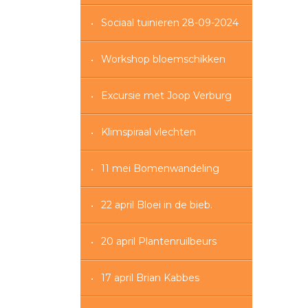
Sociaal tuinieren 28-09-2024
Workshop bloemschikken
Excursie met Joop Verburg
Klimspiraal vlechten
11 mei Bomenwandeling
22 april Bloei in de bieb.
20 april Plantenruilbeurs
17 april Brian Kabbes