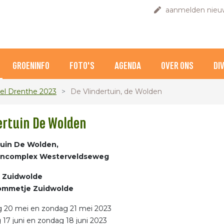
aanmelden nieuw
GROENINFO
FOTO'S
AGENDA
OVER ONS
DI
el Drenthe 2023
De Vlindertuin, de Wolden
ertuin De Wolden
tuin De Wolden,
uincomplex Westerveldseweg
 Zuidwolde
ommetje Zuidwolde
g 20 mei en zondag 21 mei 2023
 17 juni en zondag 18 juni 2023