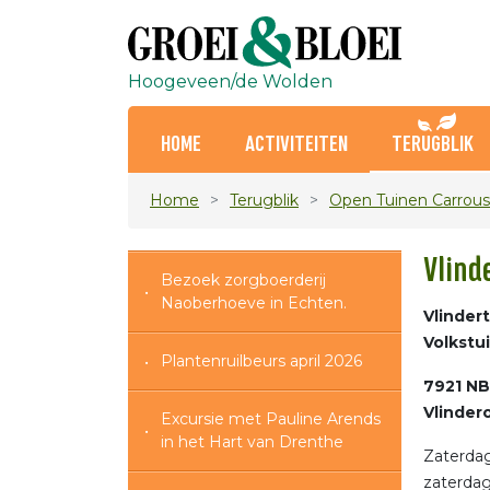
Hoogeveen/de Wolden
HOME
ACTIVITEITEN
TERUGBLIK
Home
Terugblik
Open Tuinen Carrous
Vlind
Bezoek zorgboerderij
Naoberhoeve in Echten.
Vlinder
Volkst
Plantenruilbeurs april 2026
7921 NB
Vlinder
Excursie met Pauline Arends
in het Hart van Drenthe
Zaterda
zaterdag