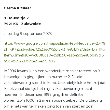
Germa Kitslaar
't Heuveltje 2
7921 KK Zuidwolde
zaterdag 9 september 2023
https://www.google.com/maps/place/Het+Heuveltje+2,+79
21+KK+Zuidwolde/@52.6607553,6.4314481,17z/data=!3m1!4b
1!4m5!3m4!1s0x47c80f83a04c59b3:0xeeb45054a8b0a9d!8
m2!3d52.6607521!4d6.4336368
In 1994 kwam ik op een wonderlijke manier terecht op ’t
Heuveltje en ging kijken op nummer 2. Ja, die
vakantiewoning stond te koop. Uiteindelijk lukte het mij dat
ik ook vanaf die tijd het mijn vakantiewoning mocht
noemen. In december 1999 ging ik er definitief
wonen. Zo’n 1000 m2 in een bosrijk gebied. De uitdaging
om er iets van te maken ging toen van start en zo’n